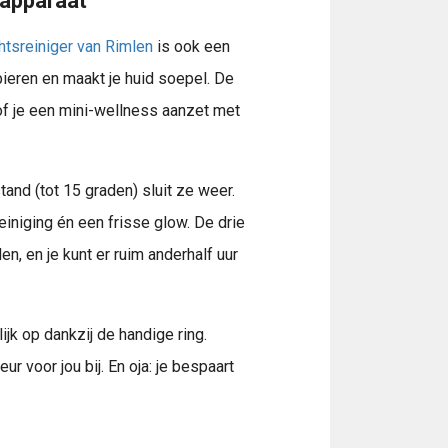
 apparaat
htsreiniger van Rimlen
is ook een
eren en maakt je huid soepel. De
of je een mini-wellness aanzet met
and (tot 15 graden) sluit ze weer.
reiniging én een frisse glow. De drie
, en je kunt er ruim anderhalf uur
lijk op dankzij de handige ring.
ur voor jou bij. En oja: je bespaart