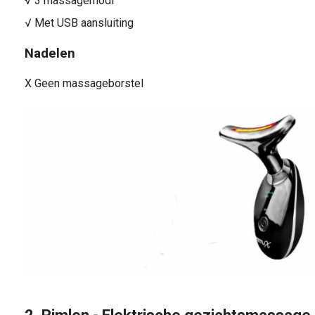
√ 3 massagemodi
√ Met USB aansluiting
Nadelen
X Geen massageborstel