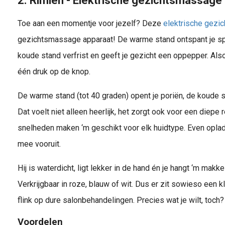
2. Rimlen - Elektrische gezichtsmassage
Toe aan een momentje voor jezelf? Deze
elektrische gezic
gezichtsmassage apparaat! De warme stand ontspant je spi
koude stand verfrist en geeft je gezicht een oppepper. Als
één druk op de knop.
De warme stand (tot 40 graden) opent je poriën, de koude st
Dat voelt niet alleen heerlijk, het zorgt ook voor een diepe 
snelheden maken ‘m geschikt voor elk huidtype. Even opladen
mee vooruit.
Hij is waterdicht, ligt lekker in de hand én je hangt ‘m makke
Verkrijgbaar in roze, blauw of wit. Dus er zit sowieso een kle
flink op dure salonbehandelingen. Precies wat je wilt, toch?
Voordelen