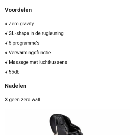
Voordelen
√
Zero gravity
√
SL-shape in de rugleuning
√
6 programma's
√
Verwarmingsfunctie
√
Massage met luchtkussens
√
55db
Nadelen
X
geen zero wall