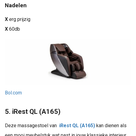
Nadelen
X
erg prijzig
X
60db
Bol.com
5. iRest QL (A165)
Deze massagestoel van
iRest QL (A165)
kan dienen als
een mooi meubelstuk wat past in jouw klassieke interieur.