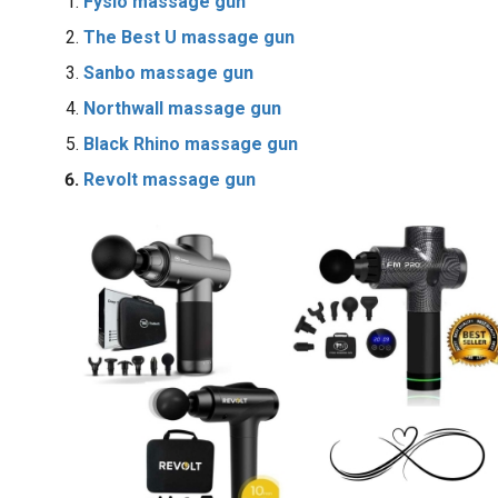
Fysio massage gun
The Best U massage gun
Sanbo massage gun
Northwall massage gun
Black Rhino massage gun
Revolt massage gun