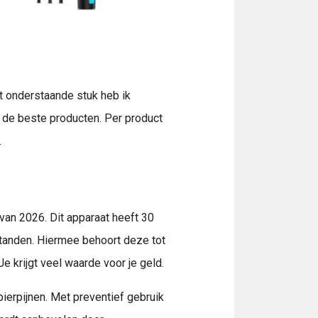
 onderstaande stuk heb ik
n de beste producten. Per product
.
an 2026. Dit apparaat heeft 30
standen. Hiermee behoort deze tot
krijgt veel waarde voor je geld.
erpijnen. Met preventief gebruik