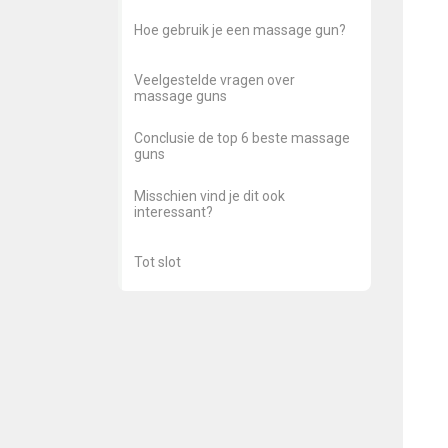
Hoe gebruik je een massage gun?
Veelgestelde vragen over
massage guns
Conclusie de top 6 beste massage
guns
Misschien vind je dit ook
interessant?
Tot slot